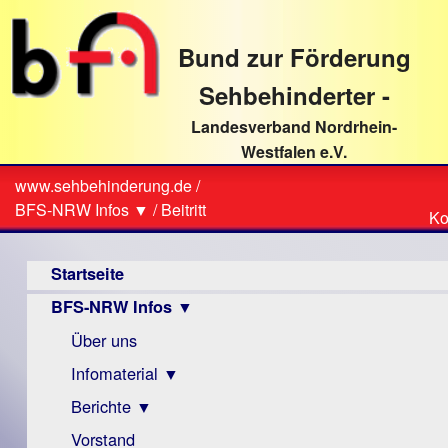
direkt
zum
Bund zur Förderung
Textinhalt
Sehbehinderter -
Landesverband Nordrhein-
Westfalen e.V.
Suche
www.sehbehinderung.de
/
Z
Sie
BFS-NRW Infos ▼
/
Beitritt
Ko
Ko
sind
Hauptmenü
hier
Startseite
BFS-NRW Infos ▼
Über uns
Infomaterial ▼
Berichte ▼
Visus
Zeitschrift
Vorstand
Archiv