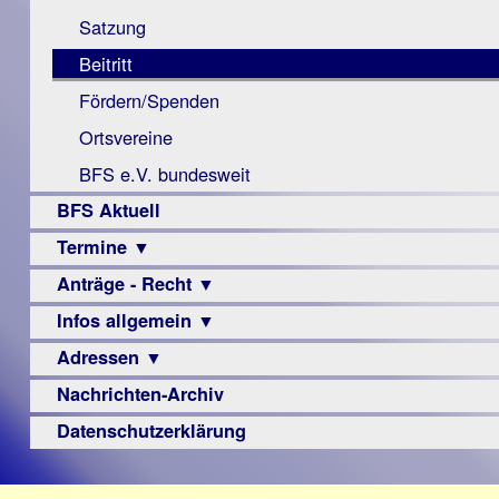
Monokular
Berichte
Satzung
Mac
Beitritt
Instagram-
Fördern/Spenden
Links
Ortsvereine
BFS e.V. bundesweit
BFS Aktuell
Termine ▼
Anträge - Recht ▼
Veranstaltungsprogramme
Infos allgemein ▼
Archiv
Urteile
Adressen ▼
Sehbehinderung
Frühförderung
Nachrichten-Archiv
Augenoptiker
Schule
Berufsbildungswerke
Datenschutzerklärung
Ausbildung
Berufsförderungswerke
–