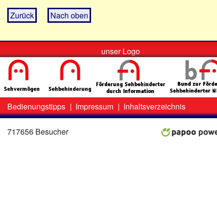
Zurück
Nach oben
unser Logo
Bedienungstipps
|
Impressum
|
Inhaltsverzeichnis
Zweit-
Lo
Menü
717656 Besucher