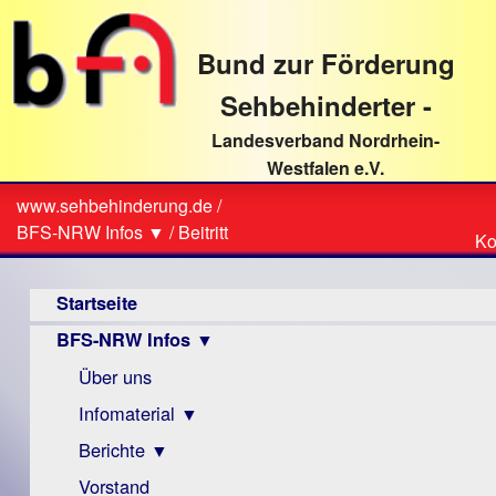
direkt
zum
Bund zur Förderung
Textinhalt
Sehbehinderter -
Landesverband Nordrhein-
Westfalen e.V.
Suche
www.sehbehinderung.de
/
Z
Sie
BFS-NRW Infos ▼
/
Beitritt
Ko
Ko
sind
Hauptmenü
hier
Startseite
BFS-NRW Infos ▼
Über uns
Infomaterial ▼
Berichte ▼
Visus
Zeitschrift
Vorstand
Archiv