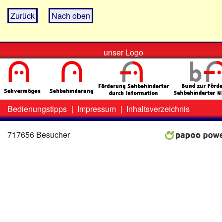
Zurück
Nach oben
unser Logo
Bedienungstipps
|
Impressum
|
Inhaltsverzeichnis
Zweit-
Lo
Menü
717656 Besucher