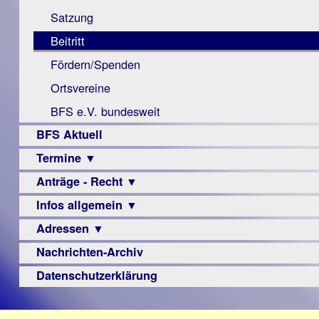
Monokular
Berichte
Satzung
Mac
Beitritt
Instagram-
Fördern/Spenden
Links
Ortsvereine
BFS e.V. bundesweit
BFS Aktuell
Termine ▼
Anträge - Recht ▼
Veranstaltungsprogramme
Infos allgemein ▼
Archiv
Urteile
Adressen ▼
Sehbehinderung
Frühförderung
Nachrichten-Archiv
Augenoptiker
Schule
Berufsbildungswerke
Datenschutzerklärung
Ausbildung
Berufsförderungswerke
–