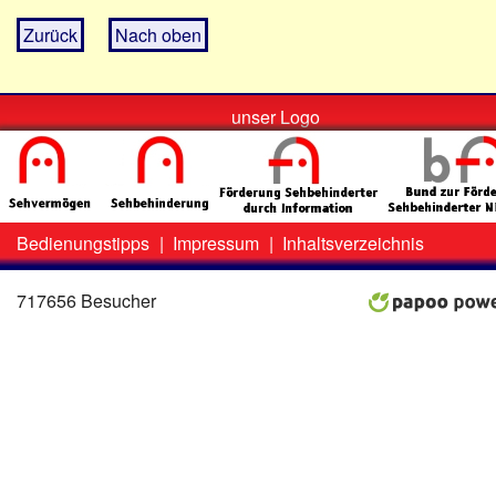
Zurück
Nach oben
unser Logo
Bedienungstipps
|
Impressum
|
Inhaltsverzeichnis
Zweit-
Lo
Menü
717656 Besucher