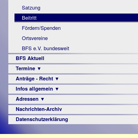
Monokular
Berichte
Satzung
Mac
Beitritt
Instagram-
Fördern/Spenden
Links
Ortsvereine
BFS e.V. bundesweit
BFS Aktuell
Termine ▼
Anträge - Recht ▼
Veranstaltungsprogramme
Infos allgemein ▼
Archiv
Urteile
Adressen ▼
Sehbehinderung
Frühförderung
Nachrichten-Archiv
Augenoptiker
Schule
Berufsbildungswerke
Datenschutzerklärung
Ausbildung
Berufsförderungswerke
–