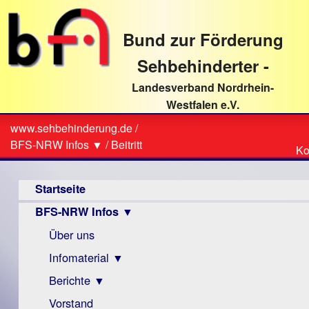
direkt
zum
Bund zur Förderung
Textinhalt
Sehbehinderter -
Landesverband Nordrhein-
Westfalen e.V.
Suche
www.sehbehinderung.de
/
Z
Sie
BFS-NRW Infos ▼
/
Beitritt
Ko
Ko
sind
Hauptmenü
hier
Startseite
BFS-NRW Infos ▼
Über uns
Infomaterial ▼
Berichte ▼
Visus
Zeitschrift
Vorstand
Archiv